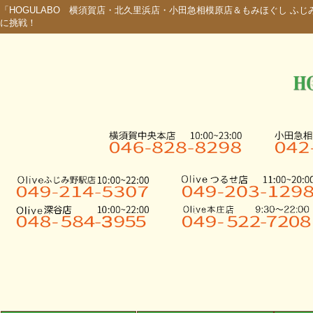
「HOGULABO 横須賀店・北久里浜店・小田急相模原店＆もみほぐし 
に挑戦！